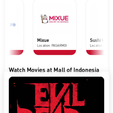
e
Mixue
Sushi Hiro
Location: PASARMOI
Location: GF
Watch Movies at Mall of Indonesia