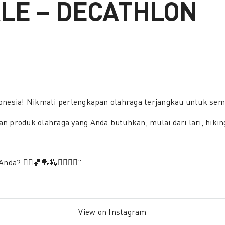
LE – DECATHLON
onesia! Nikmati perlengkapan olahraga terjangkau untuk sem
 produk olahraga yang Anda butuhkan, mulai dari lari, hiking
? 🏃‍♂️🏀🏓🏇🚴‍♂️🏃‍♂️”
View on Instagram