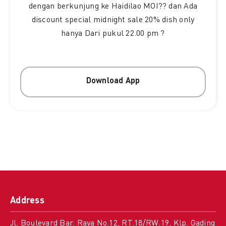
dengan berkunjung ke Haidilao MOI?? dan Ada
discount special midnight sale 20% dish only
hanya Dari pukul 22.00 pm ?
Download App
Address
Jl. Boulevard Bar. Raya No.12, RT.18/RW.19, Klp. Gading