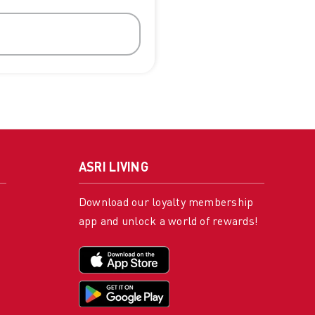
ASRI LIVING
Download our loyalty membership
app and unlock a world of rewards!