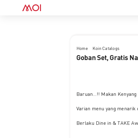
Skip
to
content
Home
Koin Catalogs
Goban Set, Gratis N
Baruan…!! Makan Kenyang
Varian menu yang menarik
Berlaku Dine in & TAKE A