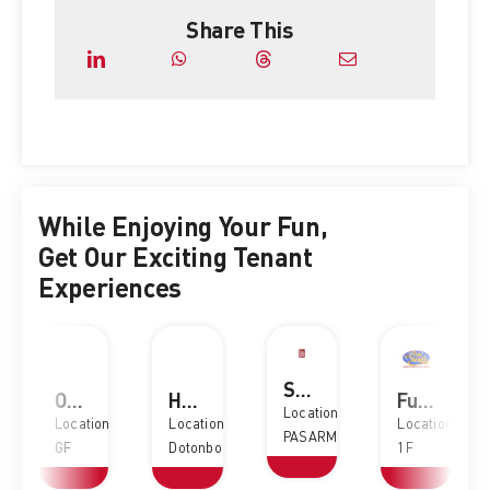
Share This
While Enjoying Your Fun,
Get Our Exciting Tenant
Experiences
SOKA Fresh Fishball
Oppo
Happy Lemon
Funworld
Location:
Location:
Location:
Location:
PASARMOI
GF
Dotonbori
1F